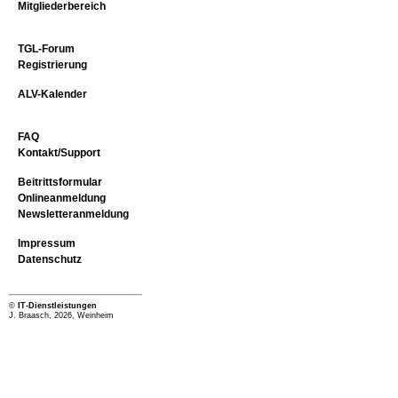
Mitgliederbereich
TGL-Forum
Registrierung
ALV-Kalender
FAQ
Kontakt/Support
Beitrittsformular
Onlineanmeldung
Newsletteranmeldung
Impressum
Datenschutz
©
IT-Dienstleistungen
J. Braasch, 2026, Weinheim